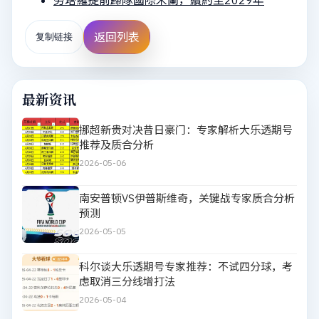
勞塔羅提前歸隊國際米蘭，續約至2029年
返回列表
复制链接
最新资讯
挪超新贵对决昔日豪门：专家解析大乐透期号
推荐及质合分析
2026-05-06
南安普顿VS伊普斯维奇，关键战专家质合分析
预测
2026-05-05
科尔谈大乐透期号专家推荐：不试四分球，考
虑取消三分线增打法
2026-05-04