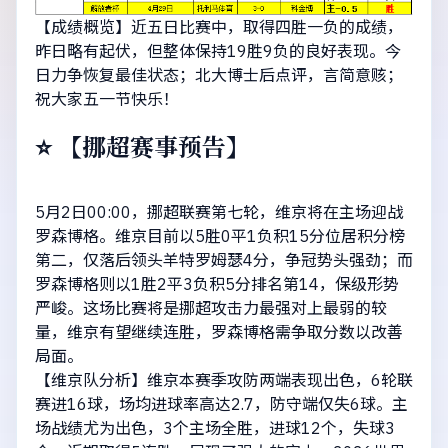
【成绩概览】近五日比赛中，取得四胜一负的成绩，
昨日略有起伏，但整体保持19胜9负的良好表现。今
日力争恢复最佳状态；北大博士后点评，言简意赅；
祝大家五一节快乐！
⭐ 【挪超赛事预告】
5月2日00:00，挪超联赛第七轮，维京将在主场迎战
罗森博格。维京目前以5胜0平1负积15分位居积分榜
第二，仅落后领头羊特罗姆瑟4分，争冠势头强劲；而
罗森博格则以1胜2平3负积5分排名第14，保级形势
严峻。这场比赛将是挪超攻击力最强对上最弱的较
量，维京有望继续连胜，罗森博格需争取分数以改善
局面。
【维京队分析】维京本赛季攻防两端表现出色，6轮联
赛进16球，场均进球率高达2.7，防守端仅失6球。主
场战绩尤为出色，3个主场全胜，进球12个，失球3