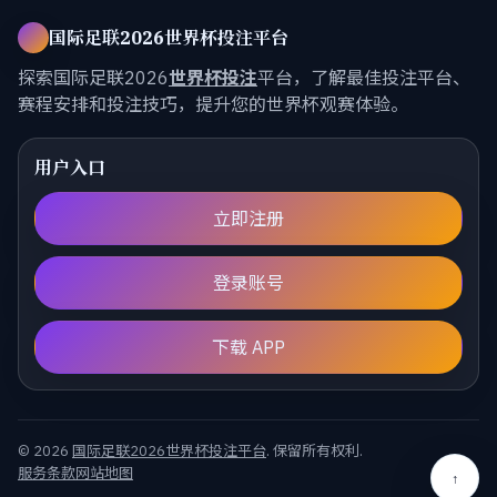
国际足联2026世界杯投注平台
探索国际足联2026
世界杯投注
平台，了解最佳投注平台、
赛程安排和投注技巧，提升您的世界杯观赛体验。
用户入口
立即注册
登录账号
下载 APP
© 2026
国际足联2026世界杯投注平台
. 保留所有权利.
服务条款
网站地图
↑