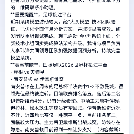
已有部分方案更新。如有其他需求，可扫描文章下方
的二维码联系小助理。
**重要提醒**，
足球投注平台
近期系统模型波动较大，经“大头模型”技术团队验
证，已优化全面信息分析方案，并取得显著成效。研
发团队重组调试完成，现已启动“金胆”系统上线。全
新技术小组同步完成算法架构升级。我将与项目负责
人李玮锋共同领导团队加强数据回溯分析，持续完善
模型系统。
**赛事前瞻**，
国际足联2026世界杯投注平台
- 赫根 vs 天狼星
- 南安普顿 vs 伊普斯维奇
南安普顿在上周末的足总杯半决赛中1-2不敌曼城，虽
领先但最终被逆转。目前联赛排名第五，落后第二名
伊普斯维奇4分，仍有升级希望。中场主力唐斯停赛，
但拉林、松木玖生等球员有望回归。伊普斯维奇近况
不佳，近四场比赛仅一胜两平一负，目前排名第二，
面临较大压力。主力后卫戴维斯出战成疑，防线存在
隐患。南安普顿目前得到一档让步支持...（内容截断）