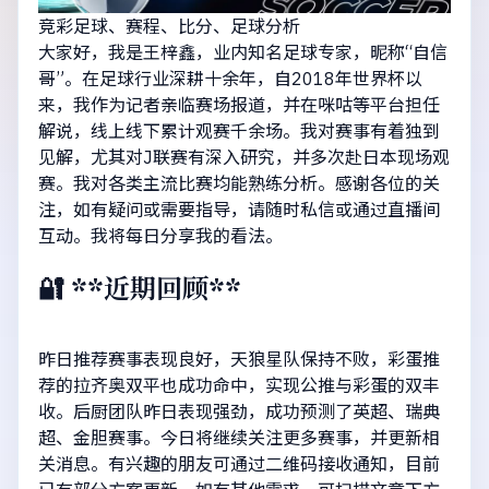
竞彩足球、赛程、比分、足球分析
大家好，我是王梓鑫，业内知名足球专家，昵称“自信
哥”。在足球行业深耕十余年，自2018年世界杯以
来，我作为记者亲临赛场报道，并在咪咕等平台担任
解说，线上线下累计观赛千余场。我对赛事有着独到
见解，尤其对J联赛有深入研究，并多次赴日本现场观
赛。我对各类主流比赛均能熟练分析。感谢各位的关
注，如有疑问或需要指导，请随时私信或通过直播间
互动。我将每日分享我的看法。
🔐 **近期回顾**
昨日推荐赛事表现良好，天狼星队保持不败，彩蛋推
荐的拉齐奥双平也成功命中，实现公推与彩蛋的双丰
收。后厨团队昨日表现强劲，成功预测了英超、瑞典
超、金胆赛事。今日将继续关注更多赛事，并更新相
关消息。有兴趣的朋友可通过二维码接收通知，目前