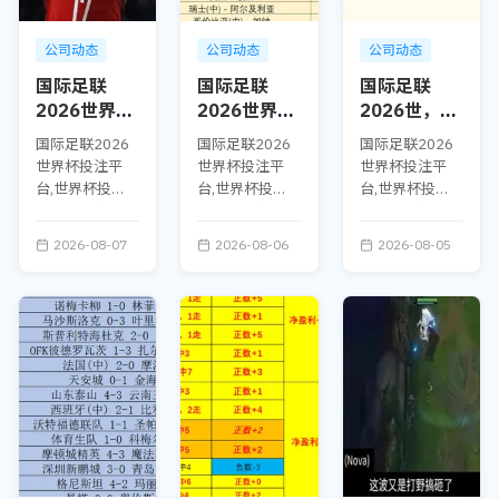
公司动态
公司动态
公司动态
国际足联
国际足联
国际足联
2026世界杯
2026世界杯
2026世，足
投注平台足
投注平台
球投注平
国际足联2026
国际足联2026
国际足联2026
球投注平台
100018
台，界杯投
世界杯投注平
世界杯投注平
世界杯投注平
突发变动引
注平台
台,世界杯投
台,世界杯投
台,世界杯投
发关
095800
注,2026世界杯,
注,2026世界杯,
注,2026世界杯,
足球投注平台,
足球投注平台,
足球投注平台,
2026-08-07
2026-08-06
2026-08-05
世界杯赛程,国
世界杯赛程,国
世界杯赛程,国
际足联2026世
际足联2026世
际足联2026
界杯投注平台足
界杯投注平台
世，足球投注平
球...
1...
台，...