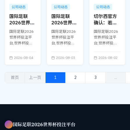
公司动态
公司动态
公司动态
国际足联
国际足联
切尔西官方
2026世界杯
2026世界杯
确认：若昂-
投注平台
投注平台
佩德罗续约
国际足联2026
国际足联2026
国际足联2026
095536
095512 86
至2033，独
世界杯投注平
世界杯投注平
世界杯投注平
640
家续约细
台,世界杯投
台,世界杯投
台,世界杯投
节，对手追
注,2026世界杯,
注,2026世界杯,
注,2026世界杯,
逐真相
足球投注平台,
足球投注平台,
足球投注平台,
2026-08-04
2026-08-03
2026-08-02
世界杯赛程,国
世界杯赛程,国
世界杯赛程,切
际足联2026世
际足联2026世
尔西官方确认：
界杯投注平台
界杯投注平台
若昂-佩德罗续
首页
上一页
1
2
3
...
0...
0...
约至...
国际足联2026世界杯投注平台