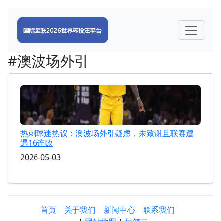
#澳波场外引
热刺球迷热议：澳波场外引疑虑，未致谢且联赛遭
遇16连败
2026-05-03
首页
关于我们
新闻中心
联系我们